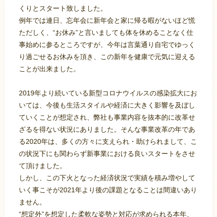
くりとスタート致しました。
例年では連日、忘年会に新年会と家に帰る暇がないほど慌
ただしく、“お休み”と言いましても体を休めることなく仕
事始めに参るところですが、今年は言葉通り自宅でゆっく
り過ごせるお休みを頂き、この新年を健康で元気に迎える
ことが出来ました。
2019年より続いている新型コロナウイルスの感染拡大にお
いては、今後も生活スタイルや経済に大きく影響を及ぼし
ていくことが想定され、弊社も事業内容を抜本的に改革せ
ざるを得ない状況にありました。そんな事業改革の年であ
る2020年は、多くの方々に支えられ・助けられまして、こ
の状況下にも関わらず新事業における良いスタートをさせ
て頂けました。
しかし、この下火となった経済状況で実績を積み増やして
いく事こそが2021年より後の課題となることは間違いあり
ません。
“想定外”を想定した柔軟な姿勢と対応が求められる本年、