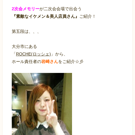
2次会メモリー
が二次会会場で出会う
『素敵なイケメン＆美人店員さん』
ご紹介！
第五段は、、、
大分市にある
「
ROCHE(ロッシェ)
」から、
ホール責任者の
岩崎さん
をご紹介☆彡