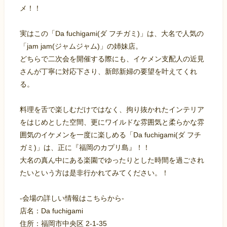
メ！！
実はこの「Da fuchigami(ダ フチガミ)」は、大名で人気の
「jam jam(ジャムジャム)」の姉妹店。
どちらで二次会を開催する際にも、イケメン支配人の近見
さんが丁寧に対応下さり、新郎新婦の要望を叶えてくれ
る。
料理を舌で楽しむだけではなく、拘り抜かれたインテリア
をはじめとした空間、更にワイルドな雰囲気と柔らかな雰
囲気のイケメンを一度に楽しめる「Da fuchigami(ダ フチ
ガミ)」は、正に『福岡のカプリ島』！！
大名の真ん中にある楽園でゆったりとした時間を過ごされ
たいという方は是非行かれてみてください。！
-会場の詳しい情報はこちらから-
店名：Da fuchigami
住所：福岡市中央区 2-1-35