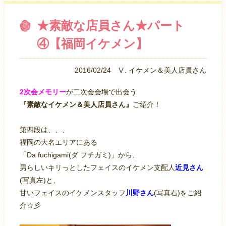
★素敵な店員さん★パート
④【福岡イケメン】
2016/02/24
Ⅴ. イケメン＆美人店員さん
2次会メモリー
が二次会会場で出会う
『素敵なイケメン＆美人店員さん』
ご紹介！
第四段は、、、
福岡の大名エリアにある
「Da fuchigami(ダ フチガミ)」から、
男らしいキリっとしたフェイスのイケメン支配人
近見さん
(写真左)と、
甘いフェイスのイケメンスタッフ
川野さん
(写真右)をご紹
介☆彡